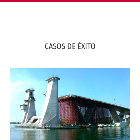
navigati
CASOS DE ÉXITO
Puente Albatros, Lázaro Cárdenas Michoacán