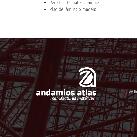
Paredes de malla o lámina
Piso de lámina o madera
Av Río