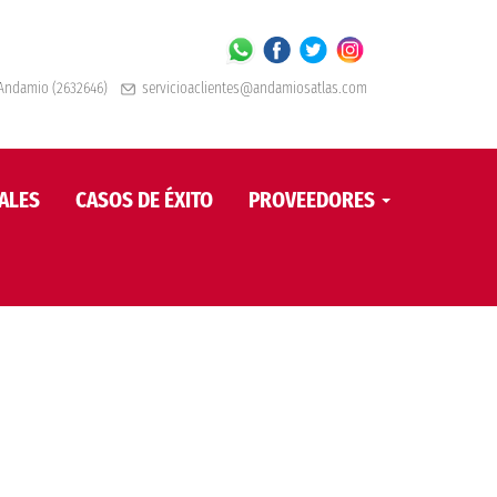
ndamio (2632646)
servicioaclientes@andamiosatlas.com
ALES
CASOS DE ÉXITO
PROVEEDORES